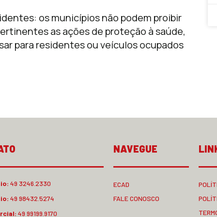
sidentes: os municípios não podem proibir
ertinentes as ações de proteção à saúde,
sar para residentes ou veículos ocupados
ATO
NAVEGUE
LIN
io:
49 3246.2330
ECAD
POLÍT
io:
49 98432.5274
FALE CONOSCO
POLÍT
TERM
cial:
49 99199.9170