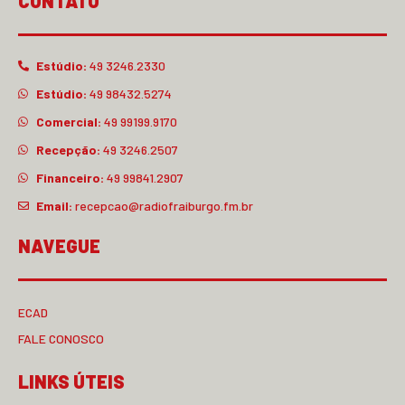
CONTATO
Estúdio:
49 3246.2330
Estúdio:
49 98432.5274
Comercial:
49 99199.9170
Recepção:
49 3246.2507
Financeiro:
49 99841.2907
Email:
recepcao@radiofraiburgo.fm.br
NAVEGUE
ECAD
FALE CONOSCO
LINKS ÚTEIS