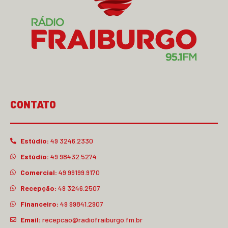
CONTATO
Estúdio:
49 3246.2330
Estúdio:
49 98432.5274
Comercial:
49 99199.9170
Recepção:
49 3246.2507
Financeiro:
49 99841.2907
Email:
recepcao@radiofraiburgo.fm.br