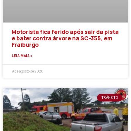
Motorista fica ferido após sair da pista
e bater contra árvore na SC-355, em
Fraiburgo
LEIA MAIS »
9 de agosto de 2026
TRÂNSITO