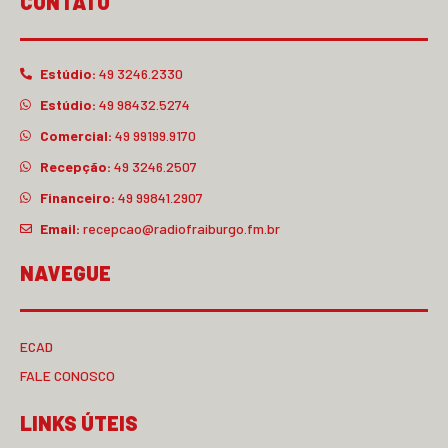
CONTATO
Estúdio:
49 3246.2330
Estúdio:
49 98432.5274
Comercial:
49 99199.9170
Recepção:
49 3246.2507
Financeiro:
49 99841.2907
Email:
recepcao@radiofraiburgo.fm.br
NAVEGUE
ECAD
FALE CONOSCO
LINKS ÚTEIS