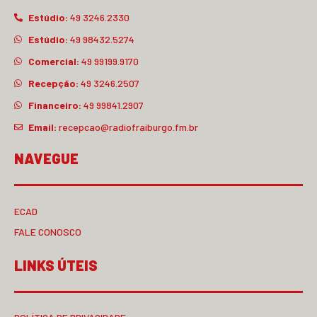
Estúdio:
49 3246.2330
Estúdio:
49 98432.5274
Comercial:
49 99199.9170
Recepção:
49 3246.2507
Financeiro:
49 99841.2907
Email:
recepcao@radiofraiburgo.fm.br
NAVEGUE
ECAD
FALE CONOSCO
LINKS ÚTEIS