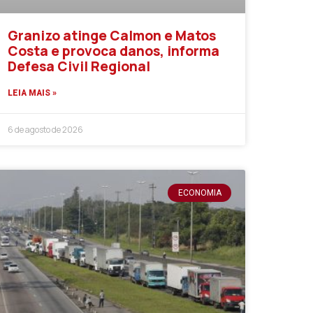
Granizo atinge Calmon e Matos
Costa e provoca danos, informa
Defesa Civil Regional
LEIA MAIS »
6 de agosto de 2026
ECONOMIA