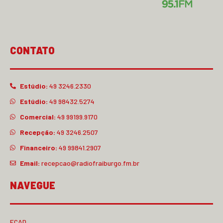
CONTATO
Estúdio:
49 3246.2330
Estúdio:
49 98432.5274
Comercial:
49 99199.9170
Recepção:
49 3246.2507
Financeiro:
49 99841.2907
Email:
recepcao@radiofraiburgo.fm.br
NAVEGUE
ECAD