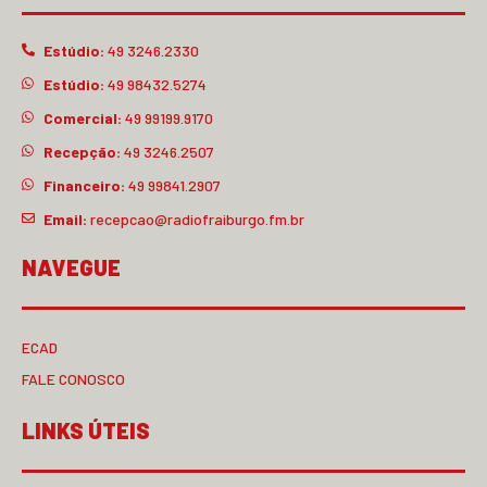
Estúdio:
49 3246.2330
Estúdio:
49 98432.5274
Comercial:
49 99199.9170
Recepção:
49 3246.2507
Financeiro:
49 99841.2907
Email:
recepcao@radiofraiburgo.fm.br
NAVEGUE
ECAD
FALE CONOSCO
LINKS ÚTEIS