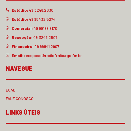
Estúdio:
49 3246.2330
Estúdio:
49 98432.5274
Comercial:
49 99199.9170
Recepção:
49 3246.2507
Financeiro:
49 99841.2907
Email:
recepcao@radiofraiburgo.fm.br
NAVEGUE
ECAD
FALE CONOSCO
LINKS ÚTEIS