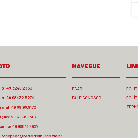
ATO
NAVEGUE
LIN
io:
49 3246.2330
ECAD
POLÍT
io:
49 98432.5274
FALE CONOSCO
POLÍT
TERM
cial:
49 99199.9170
pção:
49 3246.2507
ceiro:
49 99841.2907
:
recepcao@radiofraiburgo.fm.br