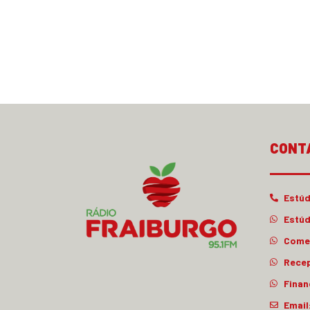
CONT
Estúd
Estúd
Comer
Rece
Finan
Email