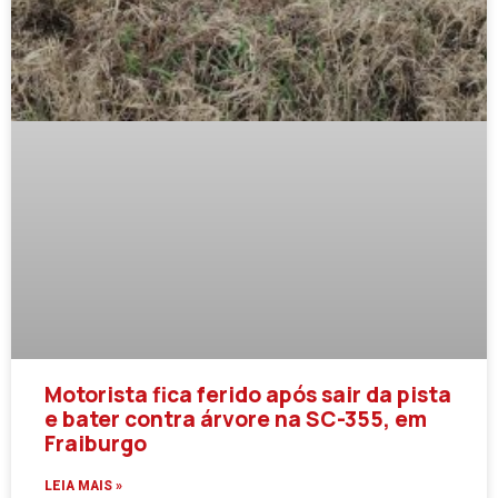
Motorista fica ferido após sair da pista
e bater contra árvore na SC-355, em
Fraiburgo
LEIA MAIS »