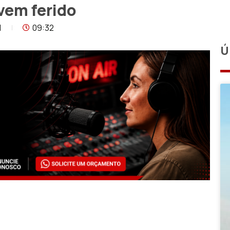
vem ferido
1
09:32
Ú