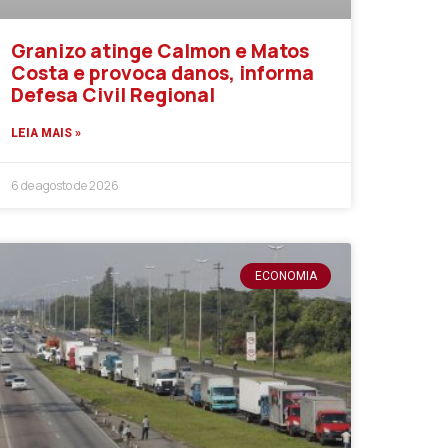
Granizo atinge Calmon e Matos
Costa e provoca danos, informa
Defesa Civil Regional
LEIA MAIS »
6 de agosto de 2026
ECONOMIA