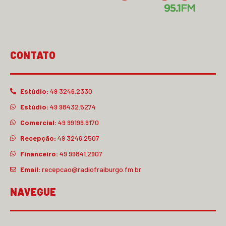
CONTATO
Estúdio:
49 3246.2330
Estúdio:
49 98432.5274
Comercial:
49 99199.9170
Recepção:
49 3246.2507
Financeiro:
49 99841.2907
Email:
recepcao@radiofraiburgo.fm.br
NAVEGUE