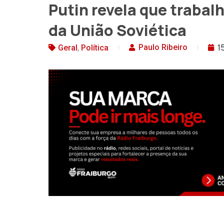
Putin revela que trabal
da União Soviética
,
1
Paulo Ribeiro
Geral
Política