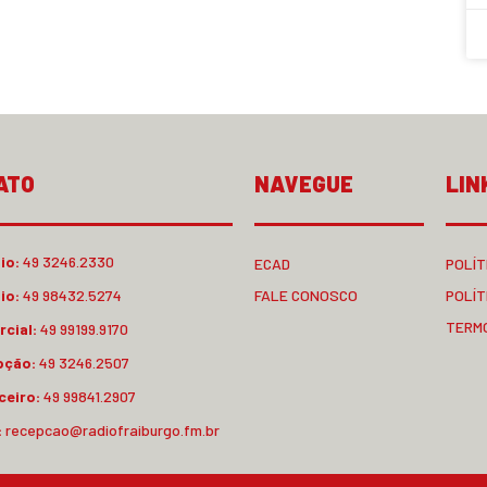
ATO
NAVEGUE
LIN
io:
49 3246.2330
ECAD
POLÍT
io:
49 98432.5274
FALE CONOSCO
POLÍT
TERM
cial:
49 99199.9170
pção:
49 3246.2507
ceiro:
49 99841.2907
:
recepcao@radiofraiburgo.fm.br