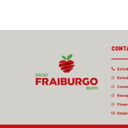
CONT
Estúd
Estúd
Comer
Rece
Finan
Email