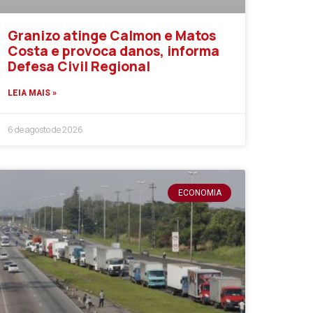
Granizo atinge Calmon e Matos
Costa e provoca danos, informa
Defesa Civil Regional
LEIA MAIS »
6 de agosto de 2026
ECONOMIA