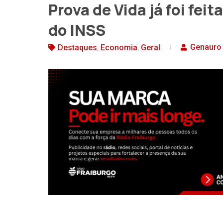
Prova de Vida já foi fei
do INSS
,
,
Genauro 
Destaques
Economia
Geral