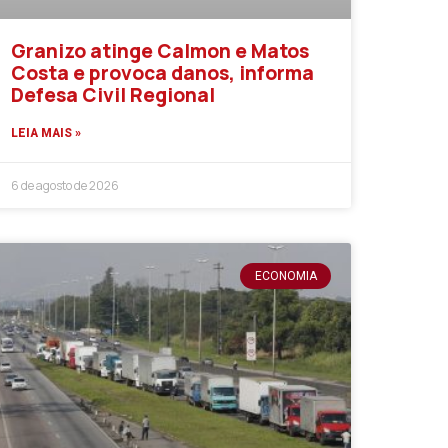
Granizo atinge Calmon e Matos
Costa e provoca danos, informa
Defesa Civil Regional
LEIA MAIS »
6 de agosto de 2026
ECONOMIA