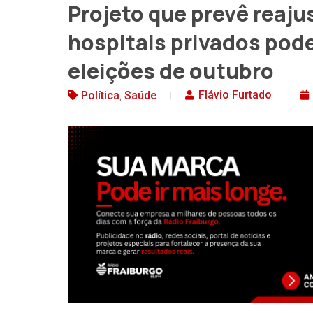
Projeto que prevê reaju
hospitais privados pod
eleições de outubro
,
Flávio Furtado
Política
Saúde