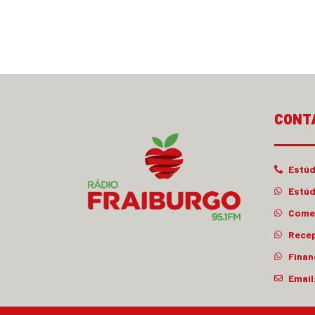
CONT
Estúd
Estúd
Comer
Rece
Finan
Email