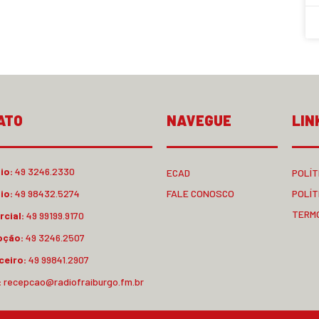
ATO
NAVEGUE
LIN
io:
49 3246.2330
ECAD
POLÍT
io:
49 98432.5274
FALE CONOSCO
POLÍT
TERM
cial:
49 99199.9170
pção:
49 3246.2507
ceiro:
49 99841.2907
:
recepcao@radiofraiburgo.fm.br