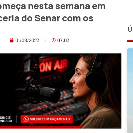
 começa nesta semana em
ceria do Senar com os
Ú
01/08/2023
07:03