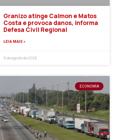
Granizo atinge Calmon e Matos
Costa e provoca danos, informa
Defesa Civil Regional
LEIA MAIS »
6 de agosto de 2026
ECONOMIA