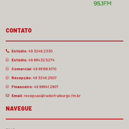
CONTATO
Estúdio:
49 3246.2330
Estúdio:
49 98432.5274
Comercial:
49 99199.9170
Recepção:
49 3246.2507
Financeiro:
49 99841.2907
Email:
recepcao@radiofraiburgo.fm.br
NAVEGUE