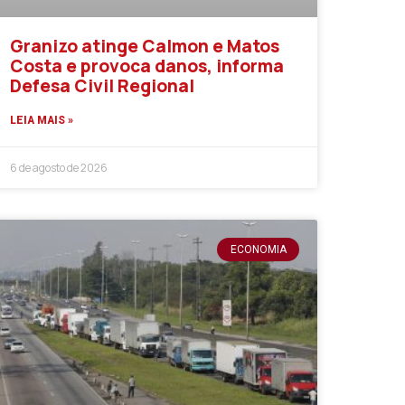
Granizo atinge Calmon e Matos
Costa e provoca danos, informa
Defesa Civil Regional
LEIA MAIS »
6 de agosto de 2026
ECONOMIA