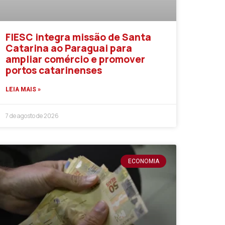
FIESC integra missão de Santa
Catarina ao Paraguai para
ampliar comércio e promover
portos catarinenses
LEIA MAIS »
7 de agosto de 2026
ECONOMIA