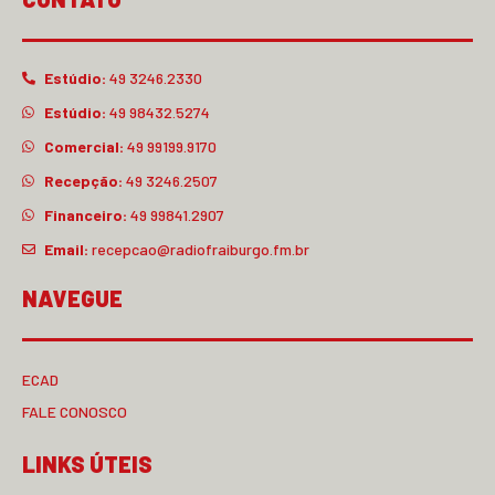
Estúdio:
49 3246.2330
Estúdio:
49 98432.5274
Comercial:
49 99199.9170
Recepção:
49 3246.2507
Financeiro:
49 99841.2907
Email:
recepcao@radiofraiburgo.fm.br
NAVEGUE
ECAD
FALE CONOSCO
LINKS ÚTEIS