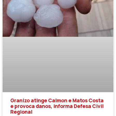
Granizo atinge Calmon e Matos Costa
e provoca danos, informa Defesa Civil
Regional