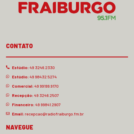
CONTATO
Estúdio:
49 3246.2330
Estúdio:
49 98432.5274
Comercial:
49 99199.9170
Recepção:
49 3246.2507
Financeiro:
49 99841.2907
Email:
recepcao@radiofraiburgo.fm.br
NAVEGUE