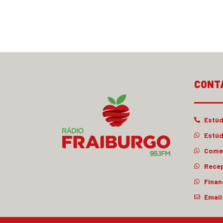
CONT
Estúd
Estúd
Comer
Rece
Finan
Email