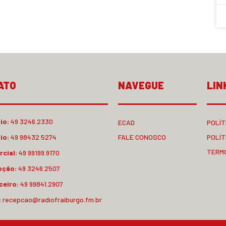
ATO
NAVEGUE
LIN
io:
49 3246.2330
ECAD
POLÍT
io:
49 98432.5274
FALE CONOSCO
POLÍT
TERM
cial:
49 99199.9170
pção:
49 3246.2507
ceiro:
49 99841.2907
:
recepcao@radiofraiburgo.fm.br