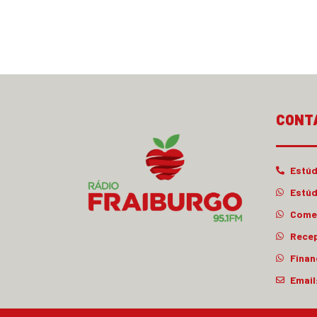
CONT
Estúd
Estúd
Comer
Rece
Finan
Email