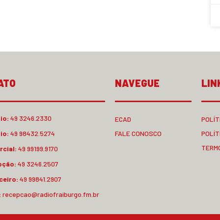
ATO
NAVEGUE
LIN
io:
49 3246.2330
ECAD
POLÍT
io:
49 98432.5274
FALE CONOSCO
POLÍT
TERM
cial:
49 99199.9170
pção:
49 3246.2507
ceiro:
49 99841.2907
:
recepcao@radiofraiburgo.fm.br