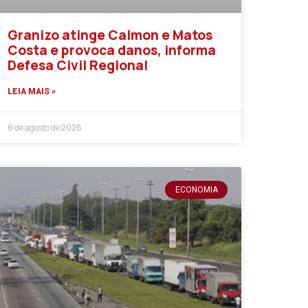
Granizo atinge Calmon e Matos
Costa e provoca danos, informa
Defesa Civil Regional
LEIA MAIS »
6 de agosto de 2026
ECONOMIA