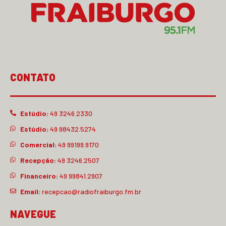
CONTATO
Estúdio:
49 3246.2330
Estúdio:
49 98432.5274
Comercial:
49 99199.9170
Recepção:
49 3246.2507
Financeiro:
49 99841.2907
Email:
recepcao@radiofraiburgo.fm.br
NAVEGUE