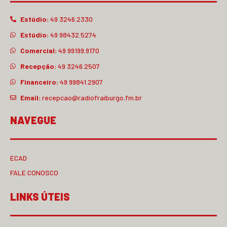
Estúdio:
49 3246.2330
Estúdio:
49 98432.5274
Comercial:
49 99199.9170
Recepção:
49 3246.2507
Financeiro:
49 99841.2907
Email:
recepcao@radiofraiburgo.fm.br
NAVEGUE
ECAD
FALE CONOSCO
LINKS ÚTEIS