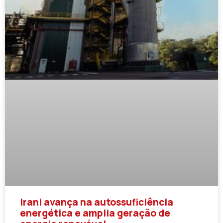
Irani avança na autossuficiência
energética e amplia geração de