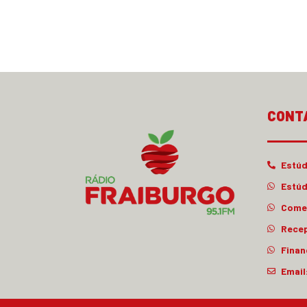
CONT
Estúd
Estúd
Comer
Rece
Finan
Email