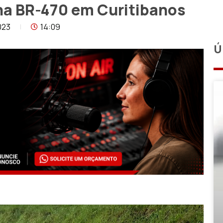
 na BR-470 em Curitibanos
023
14:09
Ú