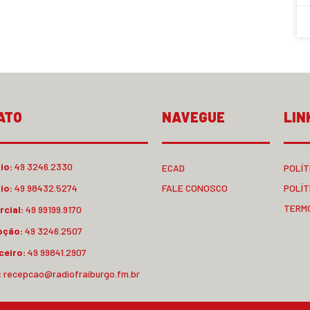
ATO
NAVEGUE
LIN
io:
49 3246.2330
ECAD
POLÍT
io:
49 98432.5274
FALE CONOSCO
POLÍT
TERM
cial:
49 99199.9170
pção:
49 3246.2507
ceiro:
49 99841.2907
:
recepcao@radiofraiburgo.fm.br