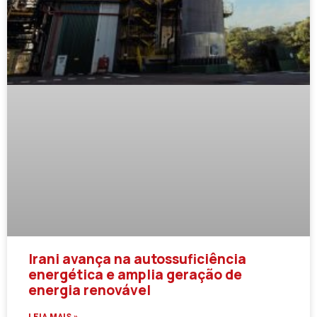
Irani avança na autossuficiência
energética e amplia geração de
energia renovável
LEIA MAIS »