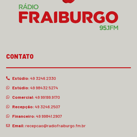
CONTATO
Estúdio:
49 3246.2330
Estúdio:
49 98432.5274
Comercial:
49 99199.9170
Recepção:
49 3246.2507
Financeiro:
49 99841.2907
Email:
recepcao@radiofraiburgo.fm.br