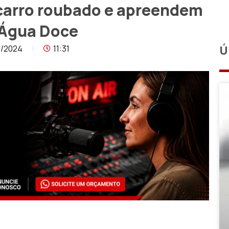
carro roubado e apreendem
 Água Doce
3/2024
11:31
Ú