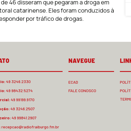
a de 46 disseram que pegaram a droga em
litoral catarinense. Eles foram conduzidos à
esponder por tráfico de drogas.
ATO
NAVEGUE
LIN
io:
49 3246.2330
ECAD
POLÍT
io:
49 98432.5274
FALE CONOSCO
POLÍT
TERM
cial:
49 99199.9170
pção:
49 3246.2507
ceiro:
49 99841.2907
:
recepcao@radiofraiburgo.fm.br