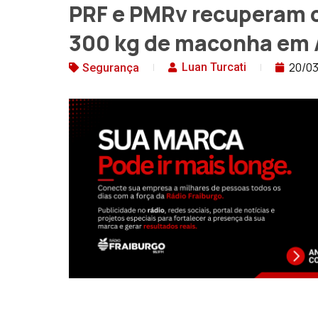
PRF e PMRv recuperam 
300 kg de maconha em
20/0
Luan Turcati
Segurança