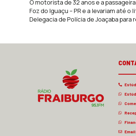
O motorista de 32 anos e a passageir
Foz do Iguaçu – PR e a levariam até o 
Delegacia de Polícia de Joaçaba para r
CONT
Estúd
Estúd
Comer
Rece
Finan
Email