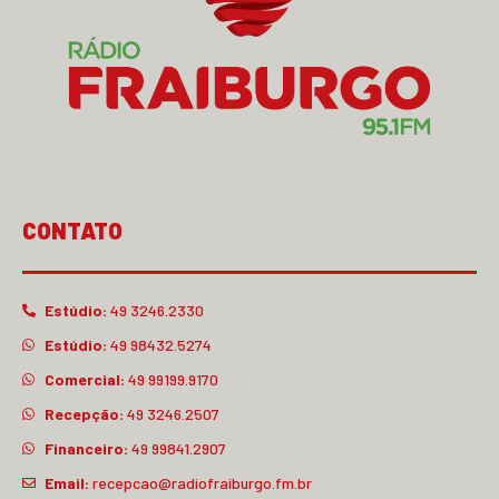
CONTATO
Estúdio:
49 3246.2330
Estúdio:
49 98432.5274
Comercial:
49 99199.9170
Recepção:
49 3246.2507
Financeiro:
49 99841.2907
Email:
recepcao@radiofraiburgo.fm.br