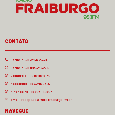
CONTATO
Estúdio:
49 3246.2330
Estúdio:
49 98432.5274
Comercial:
49 99199.9170
Recepção:
49 3246.2507
Financeiro:
49 99841.2907
Email:
recepcao@radiofraiburgo.fm.br
NAVEGUE