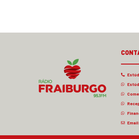
CONT
Estúd
Estúd
Comer
Rece
Finan
Email