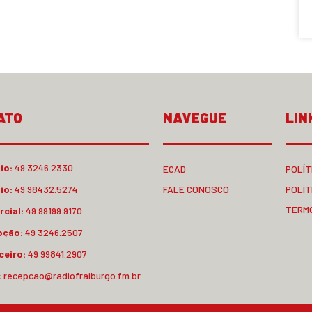
ATO
NAVEGUE
LIN
io:
49 3246.2330
ECAD
POLÍT
io:
49 98432.5274
FALE CONOSCO
POLÍT
TERM
cial:
49 99199.9170
pção:
49 3246.2507
ceiro:
49 99841.2907
:
recepcao@radiofraiburgo.fm.br