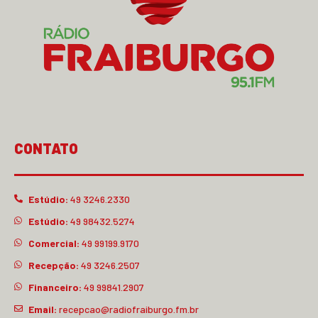
CONTATO
Estúdio:
49 3246.2330
Estúdio:
49 98432.5274
Comercial:
49 99199.9170
Recepção:
49 3246.2507
Financeiro:
49 99841.2907
Email:
recepcao@radiofraiburgo.fm.br