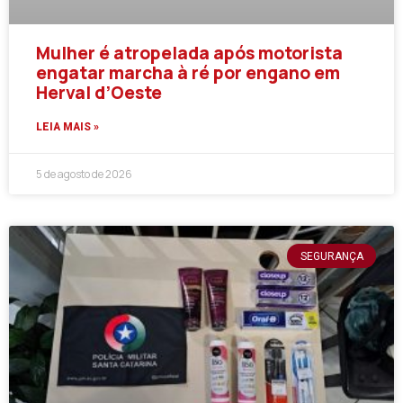
Mulher é atropelada após motorista
engatar marcha à ré por engano em
Herval d’Oeste
LEIA MAIS »
5 de agosto de 2026
SEGURANÇA