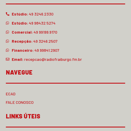
Estúdio:
49 3246.2330
Estúdio:
49 98432.5274
Comercial:
49 99199.9170
Recepção:
49 3246.2507
Financeiro:
49 99841.2907
Email:
recepcao@radiofraiburgo.fm.br
NAVEGUE
ECAD
FALE CONOSCO
LINKS ÚTEIS