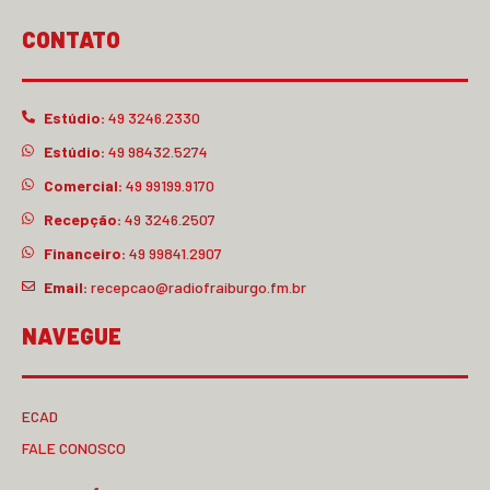
CONTATO
Estúdio:
49 3246.2330
Estúdio:
49 98432.5274
Comercial:
49 99199.9170
Recepção:
49 3246.2507
Financeiro:
49 99841.2907
Email:
recepcao@radiofraiburgo.fm.br
NAVEGUE
ECAD
FALE CONOSCO