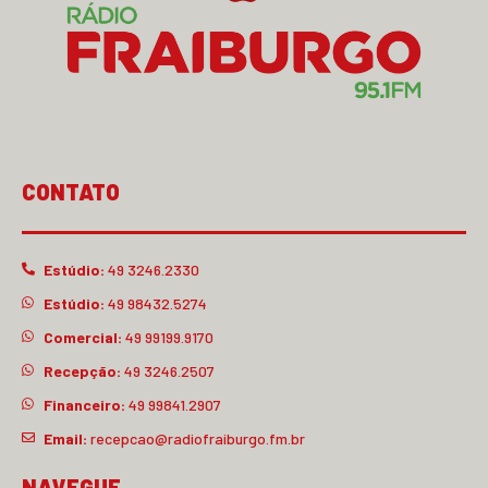
CONTATO
Estúdio:
49 3246.2330
Estúdio:
49 98432.5274
Comercial:
49 99199.9170
Recepção:
49 3246.2507
Financeiro:
49 99841.2907
Email:
recepcao@radiofraiburgo.fm.br
NAVEGUE