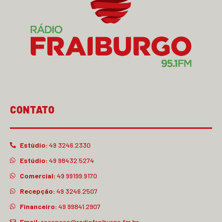
CONTATO
Estúdio:
49 3246.2330
Estúdio:
49 98432.5274
Comercial:
49 99199.9170
Recepção:
49 3246.2507
Financeiro:
49 99841.2907
Email:
recepcao@radiofraiburgo.fm.br