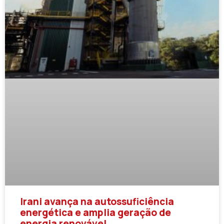
Irani avança na autossuficiência
energética e amplia geração de
energia renovável