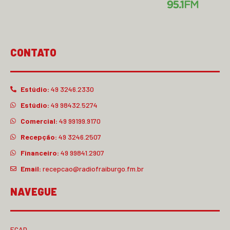
CONTATO
Estúdio:
49 3246.2330
Estúdio:
49 98432.5274
Comercial:
49 99199.9170
Recepção:
49 3246.2507
Financeiro:
49 99841.2907
Email:
recepcao@radiofraiburgo.fm.br
NAVEGUE
ECAD