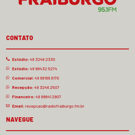
CONTATO
Estúdio:
49 3246.2330
Estúdio:
49 98432.5274
Comercial:
49 99199.9170
Recepção:
49 3246.2507
Financeiro:
49 99841.2907
Email:
recepcao@radiofraiburgo.fm.br
NAVEGUE