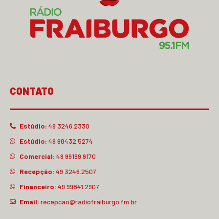
CONTATO
Estúdio:
49 3246.2330
Estúdio:
49 98432.5274
Comercial:
49 99199.9170
Recepção:
49 3246.2507
Financeiro:
49 99841.2907
Email:
recepcao@radiofraiburgo.fm.br