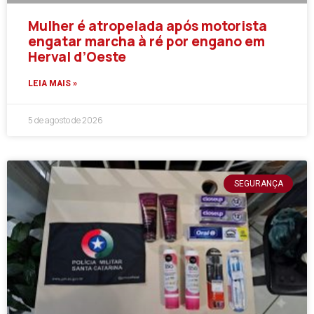
Mulher é atropelada após motorista
engatar marcha à ré por engano em
Herval d’Oeste
LEIA MAIS »
5 de agosto de 2026
SEGURANÇA