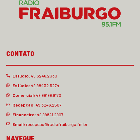
CONTATO
Estúdio:
49 3246.2330
Estúdio:
49 98432.5274
Comercial:
49 99199.9170
Recepção:
49 3246.2507
Financeiro:
49 99841.2907
Email:
recepcao@radiofraiburgo.fm.br
NAVEGUE