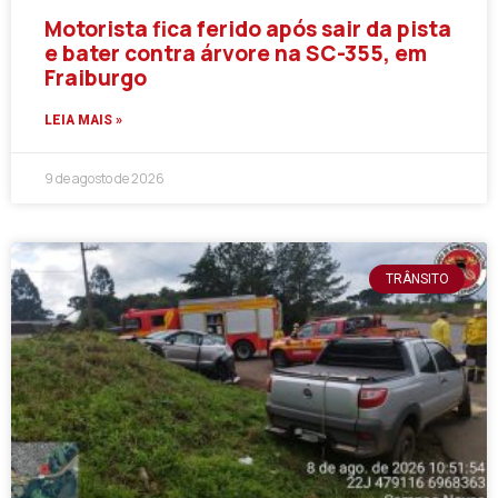
Motorista fica ferido após sair da pista
e bater contra árvore na SC-355, em
Fraiburgo
LEIA MAIS »
9 de agosto de 2026
TRÂNSITO