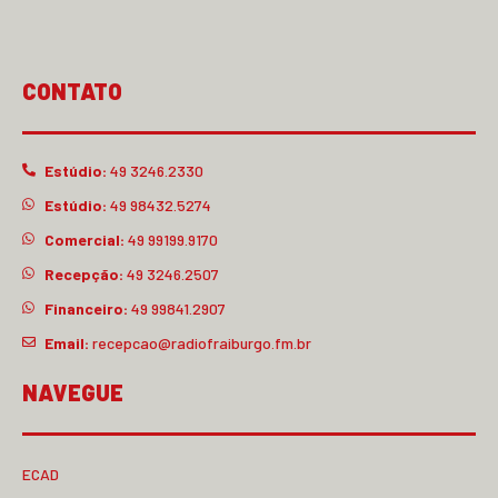
CONTATO
Estúdio:
49 3246.2330
Estúdio:
49 98432.5274
Comercial:
49 99199.9170
Recepção:
49 3246.2507
Financeiro:
49 99841.2907
Email:
recepcao@radiofraiburgo.fm.br
NAVEGUE
ECAD