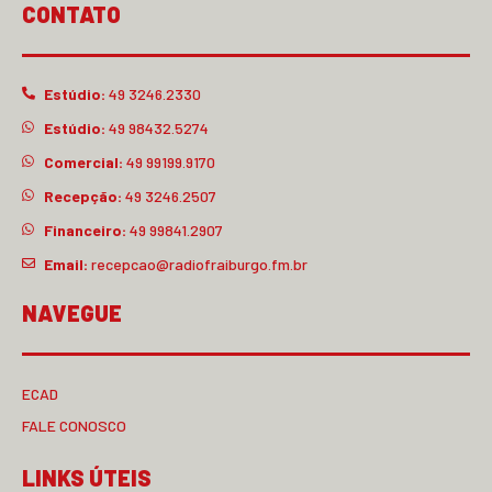
CONTATO
Estúdio:
49 3246.2330
Estúdio:
49 98432.5274
Comercial:
49 99199.9170
Recepção:
49 3246.2507
Financeiro:
49 99841.2907
Email:
recepcao@radiofraiburgo.fm.br
NAVEGUE
ECAD
FALE CONOSCO
LINKS ÚTEIS