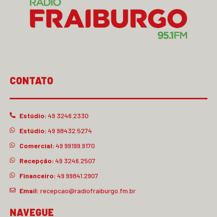
CONTATO
Estúdio:
49 3246.2330
Estúdio:
49 98432.5274
Comercial:
49 99199.9170
Recepção:
49 3246.2507
Financeiro:
49 99841.2907
Email:
recepcao@radiofraiburgo.fm.br
NAVEGUE