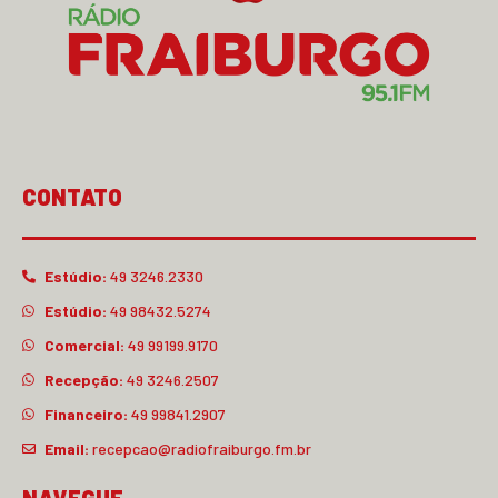
CONTATO
Estúdio:
49 3246.2330
Estúdio:
49 98432.5274
Comercial:
49 99199.9170
Recepção:
49 3246.2507
Financeiro:
49 99841.2907
Email:
recepcao@radiofraiburgo.fm.br